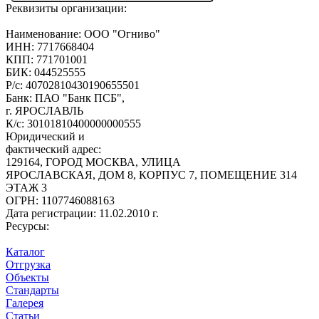
Реквизиты организации:
Наименование:
ООО "Огниво"
ИНН:
7717668404
КПП:
771701001
БИК:
044525555
Р/с:
40702810430190655501
Банк:
ПАО "Банк ПСБ",
г. ЯРОСЛАВЛЬ
К/с:
30101810400000000555
Юридический и
фактический адрес:
129164, ГОРОД МОСКВА, УЛИЦА
ЯРОСЛАВСКАЯ, ДОМ 8, КОРПУС 7, ПОМЕЩЕНИЕ 314
ЭТАЖ 3
ОГРН:
1107746088163
Дата регистрации:
11.02.2010 г.
Ресурсы:
Каталог
Отгрузка
Объекты
Стандарты
Галерея
Статьи