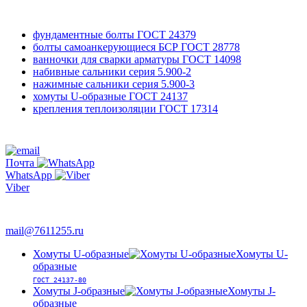
фундаментные болты
ГОСТ 24379
болты самоанкерующиеся БСР
ГОСТ 28778
ванночки для сварки арматуры
ГОСТ 14098
набивные сальники
серия 5.900-2
нажимные сальники
серия 5.900-3
хомуты U-образные
ГОСТ 24137
крепления теплоизоляции
ГОСТ 17314
761-12-55
+7 495
Почта
WhatsApp
Viber
763-66-47
mail@7611255.ru
Хомуты U-образные
Хомуты U-
образные
ГОСТ 24137-80
Хомуты J-образные
Хомуты J-
образные