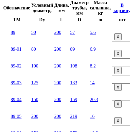
Диаметр
Масса
Условный
Длина,
В
Обозначение
трубы,
сальника,
диаметр,
мм
корзину,
мм
кг
TM
Dy
L
D
m
шт
89
50
200
57
5.6
Х
89-01
80
200
89
6.9
Х
89-02
100
200
108
8.2
Х
89-03
125
200
133
14
Х
89-04
150
200
159
20.3
Х
89-05
200
200
219
16
Х