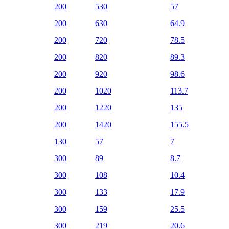
200
530
57
200
630
64.9
200
720
78.5
200
820
89.3
200
920
98.6
200
1020
113.7
200
1220
135
200
1420
155.5
130
57
7
300
89
8.7
300
108
10.4
300
133
17.9
300
159
25.5
300
219
20.6