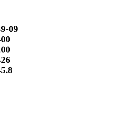
89-09
400
200
426
45.8