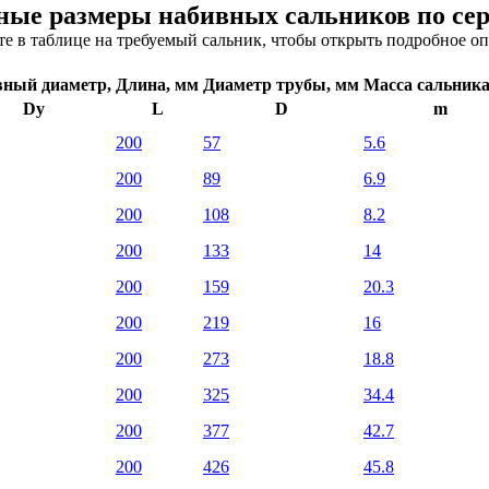
ые размеры набивных сальников по сер
е в таблице на требуемый сальник, чтобы открыть подробное о
вный диаметр,
Длина, мм
Диаметр трубы, мм
Масса сальника
Dy
L
D
m
200
57
5.6
200
89
6.9
200
108
8.2
200
133
14
200
159
20.3
200
219
16
200
273
18.8
200
325
34.4
200
377
42.7
200
426
45.8