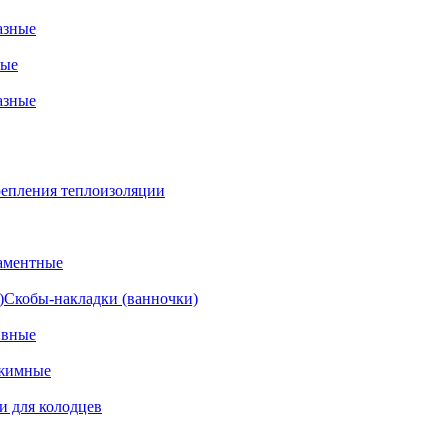
азные
ные
азные
епления теплоизоляции
аментные
Скобы-накладки (ванночки)
ивные
жимные
и для колодцев