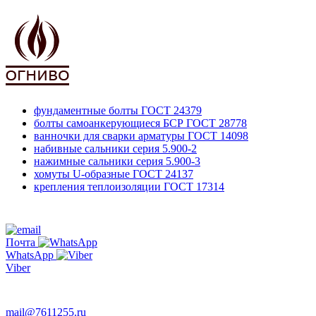
фундаментные болты
ГОСТ 24379
болты самоанкерующиеся БСР
ГОСТ 28778
ванночки для сварки арматуры
ГОСТ 14098
набивные сальники
серия 5.900-2
нажимные сальники
серия 5.900-3
хомуты U-образные
ГОСТ 24137
крепления теплоизоляции
ГОСТ 17314
761-12-55
+7 495
Почта
WhatsApp
Viber
763-66-47
mail@7611255.ru