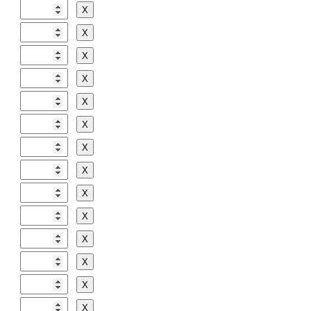
Х
Х
Х
Х
Х
Х
Х
Х
Х
Х
Х
Х
Х
Х