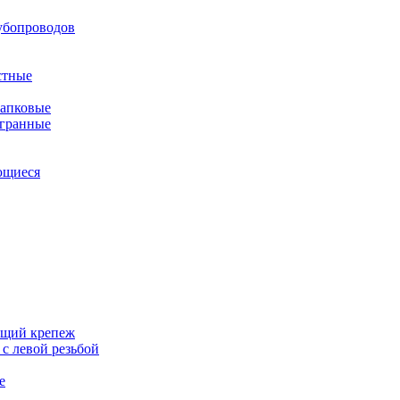
убопроводов
стные
апковые
гранные
ющиеся
щий крепеж
с левой резьбой
е