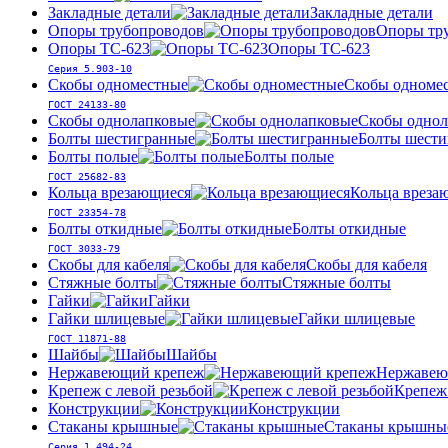
Закладные детали
Закладные детали
Опоры трубопроводов
Опоры тр
Опоры ТС-623
Опоры ТС-623
Серия 5.903-10
Скобы одноместные
Скобы одноме
ГОСТ 24133-80
Скобы однолапковые
Скобы однол
Болты шестигранные
Болты шести
Болты полые
Болты полые
ГОСТ 25682-83
Кольца врезающиеся
Кольца вреза
ГОСТ 23354-78
Болты откидные
Болты откидные
ГОСТ 3033-79
Скобы для кабеля
Скобы для кабеля
Стяжные болты
Стяжные болты
Гайки
Гайки
Гайки шлицевые
Гайки шлицевые
ГОСТ 11871-88
Шайбы
Шайбы
Нержавеющий крепеж
Нержавею
Крепеж с левой резьбой
Крепеж 
Конструкции
Конструкции
Стаканы крышные
Стаканы крышны
Серия 1.494-24