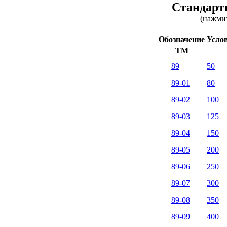
Стандартн
(нажмит
Обозначение
Усло
TM
89
50
89-01
80
89-02
100
89-03
125
89-04
150
89-05
200
89-06
250
89-07
300
89-08
350
89-09
400