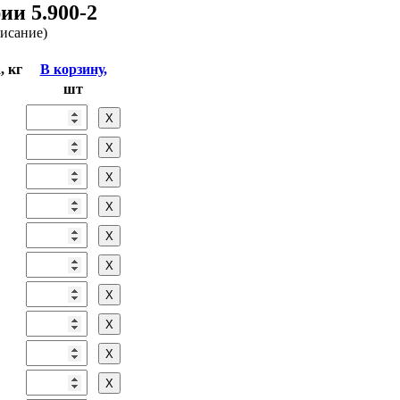
ии 5.900-2
писание)
, кг
В корзину,
шт
Х
Х
Х
Х
Х
Х
Х
Х
Х
Х