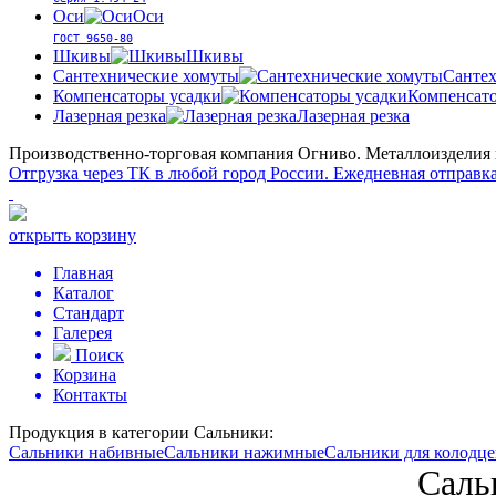
Оси
Оси
ГОСТ 9650-80
Шкивы
Шкивы
Сантехнические хомуты
Сантех
Компенсаторы усадки
Компенсато
Лазерная резка
Лазерная резка
Производственно-торговая компания Огниво.
Металлоизделия и
Отгрузка через ТК в любой город России.
Ежедневная отправка
открыть корзину
Главная
Каталог
Стандарт
Галерея
Поиск
Корзина
Контакты
Продукция в категории
Сальники:
Сальники набивные
Сальники нажимные
Сальники для колодце
Саль