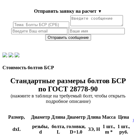
Отправить заявку на расчет
▼
Стоимость болтов БСР
Стандартные размеры болтов БСР
по ГОСТ 28778-90
(нажмите в таблице на требуемый болт, чтобы открыть
подробное описание)
Размер,
Диаметр
Длина
Диаметр
Длина
Масса
Цена
к
резьбы,
болта,
головки,
1 шт.,
1 шт.,
dxL
ЗЭ, H
d
L
D+1.0
m *
руб.