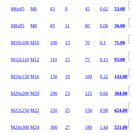
M6x65
М6
65
9
45
0.02
53.00
M8x85
М8
85
11
60
0.06
56.00
M10x100
М10
100
13
70
0.1
71.00
M12x110
М12
110
15
75
0.15
93.00
M16x150
М16
150
19
100
0.32
143.00
M20x200
М20
200
23
125
0.66
304.00
M22x250
М22
250
25
150
0.96
424.00
M24x300
М24
300
27
180
1.44
521.00