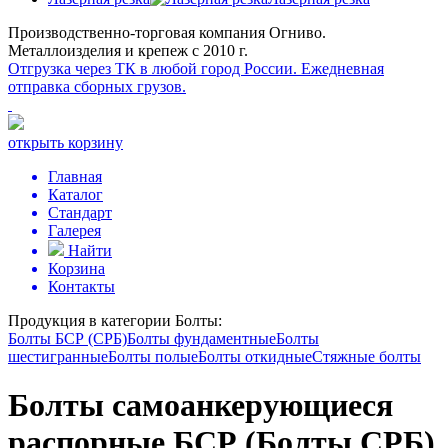
Производственно-торговая компания Огниво.
Металлоизделия и крепеж с 2010 г.
Отгрузка через ТК в любой город России.
Ежедневная
отправка сборных грузов.
открыть корзину
Главная
Каталог
Стандарт
Галерея
Найти
Корзина
Контакты
Продукция в категории
Болты:
Болты БСР (СРБ)
Болты фундаментные
Болты
шестигранные
Болты полые
Болты откидные
Стяжные болты
Болты самоанкерующиеся
распорные БСР (Болты СРБ)