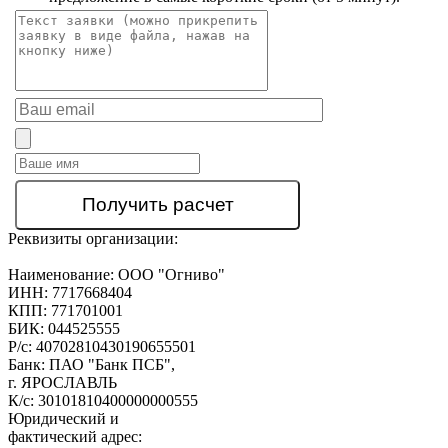
Реквизиты организации:
Наименование:
ООО "Огниво"
ИНН:
7717668404
КПП:
771701001
БИК:
044525555
Р/с:
40702810430190655501
Банк:
ПАО "Банк ПСБ",
г. ЯРОСЛАВЛЬ
К/с:
30101810400000000555
Юридический и
фактический адрес: