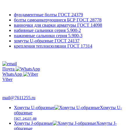
фундаментные болты
ГОСТ 24379
болты самоанкерующиеся БСР
ГОСТ 28778
ванночки для сварки арматуры
ГОСТ 14098
набивные сальники
серия 5.900-2
нажимные сальники
серия 5.900-3
хомуты U-образные
ГОСТ 24137
крепления теплоизоляции
ГОСТ 17314
761-12-55
+7 495
Почта
WhatsApp
Viber
763-66-47
mail@7611255.ru
Хомуты U-образные
Хомуты U-
образные
ГОСТ 24137-80
Хомуты J-образные
Хомуты J-
образные