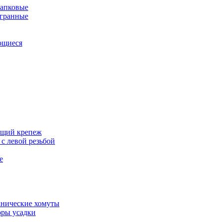
апковые
гранные
ющиеся
щий крепеж
с левой резьбой
е
нические хомуты
ры усадки