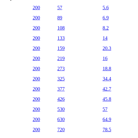
200
57
5.6
200
89
6.9
200
108
8.2
200
133
14
200
159
20.3
200
219
16
200
273
18.8
200
325
34.4
200
377
42.7
200
426
45.8
200
530
57
200
630
64.9
200
720
78.5