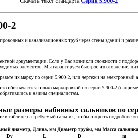
Скачать текст стандарта
Серия 5.900-2
00-2
опроводных и канализационных труб через стены зданий и разл
оектной документации. Если у Вас возникли сложности с подбо
бходимых элементов. Мы гарантируем быстрое изготовление, низ
равьте их марку по серии 5.900-2, или чертежи на электронный 
о обозначаются только маркировкой по серии 5.900-2 (например
 обратившись к нашим специалистам.
ые размеры набивных сальников по сер
е в таблице на требуемый сальник, чтобы открыть подробное о
вный диаметр,
Длина, мм
Диаметр трубы, мм
Масса сальника
Dy
L
D
m