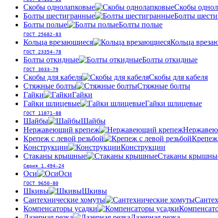
Скобы однолапковые
Скобы однол
Болты шестигранные
Болты шести
Болты полые
Болты полые
ГОСТ 25682-83
Кольца врезающиеся
Кольца вреза
ГОСТ 23354-78
Болты откидные
Болты откидные
ГОСТ 3033-79
Скобы для кабеля
Скобы для кабеля
Стяжные болты
Стяжные болты
Гайки
Гайки
Гайки шлицевые
Гайки шлицевые
ГОСТ 11871-88
Шайбы
Шайбы
Нержавеющий крепеж
Нержавею
Крепеж с левой резьбой
Крепеж 
Конструкции
Конструкции
Стаканы крышные
Стаканы крышны
Серия 1.494-24
Оси
Оси
ГОСТ 9650-80
Шкивы
Шкивы
Сантехнические хомуты
Сантех
Компенсаторы усадки
Компенсато
Лазерная резка
Лазерная резка