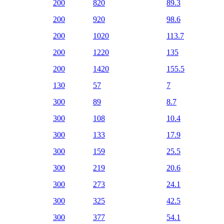
200
820
89.3
200
920
98.6
200
1020
113.7
200
1220
135
200
1420
155.5
130
57
7
300
89
8.7
300
108
10.4
300
133
17.9
300
159
25.5
300
219
20.6
300
273
24.1
300
325
42.5
300
377
54.1