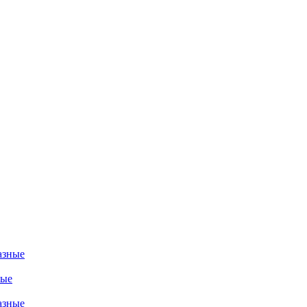
азные
ные
азные