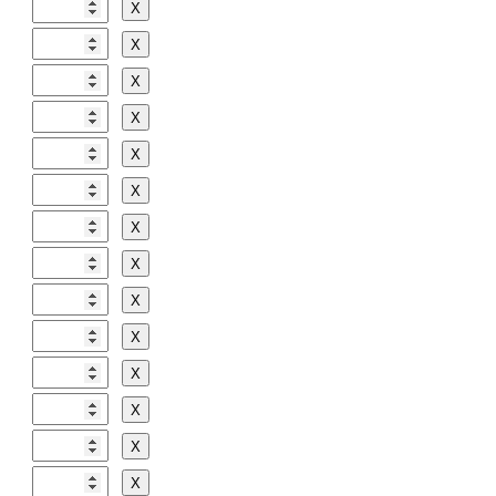
Х
Х
Х
Х
Х
Х
Х
Х
Х
Х
Х
Х
Х
Х