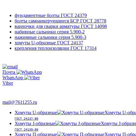
фундаментные болты
ГОСТ 24379
болты самоанкерующиеся БСР
ГОСТ 28778
ванночки для сварки арматуры
ГОСТ 14098
набивные сальники
серия 5.900-2
нажимные сальники
серия 5.900-3
хомуты U-образные
ГОСТ 24137
крепления теплоизоляции
ГОСТ 17314
761-12-55
+7 495
Почта
WhatsApp
Viber
763-66-47
mail@7611255.ru
Хомуты U-образные
Хомуты U-обр
ГОСТ 24137-80
Хомуты J-образные
Хомуты J-образ
ГОСТ 24139-80
Хомуты П-образные
Хомуты П-обр