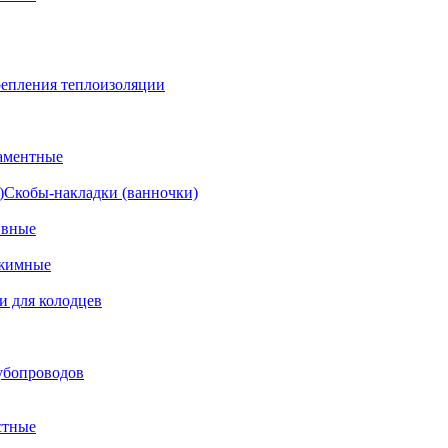
епления теплоизоляции
аментные
Скобы-накладки (ванночки)
ивные
жимные
и для колодцев
убопроводов
стные