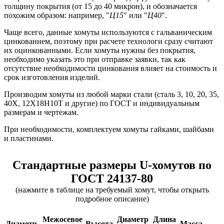
толщину покрытия (от 15 до 40 микрон), и обозначается
похожим образом: например, "
Ц15
" или "
Ц40
".
Чаще всего, данные хомуты используются с гальваническим
цинкованием, поэтому при расчете технологи сразу считают
их оцинкованными. Если хомуты нужны без покрытия,
необходимо указать это при отправке заявки, так как
отсутствие необходимости цинкования влияет на стоимость и
срок изготовления изделий.
Производим хомуты из любой марки стали (сталь 3, 10, 20, 35,
40Х, 12Х18Н10Т и другие) по ГОСТ и индивидуальным
размерам и чертежам.
При необходимости, комплектуем хомуты гайками, шайбами
и пластинами.
Стандартные размеры U-хомутов по
ГОСТ 24137-80
(нажмите в таблице на требуемый хомут, чтобы открыть
подробное описание)
Межосевое
Диаметр
Длина
Диаметр,
Высота,
Масса,