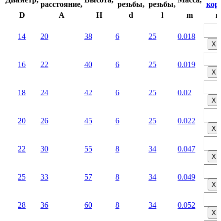
расстояние,
резьбы,
резьбы,
корз
D
A
H
d
l
m
ш
14
20
38
6
25
0.018
Х
16
22
40
6
25
0.019
Х
18
24
42
6
25
0.02
Х
20
26
45
6
25
0.022
Х
22
30
55
8
34
0.047
Х
25
33
57
8
34
0.049
Х
28
36
60
8
34
0.052
Х