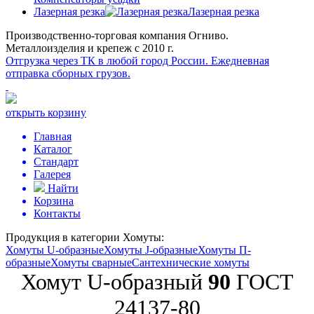
Лазерная резка
Лазерная резка
Производственно-торговая компания Огниво.
Металлоизделия и крепеж с 2010 г.
Отгрузка через ТК в любой город России.
Ежедневная
отправка сборных грузов.
открыть корзину
Главная
Каталог
Стандарт
Галерея
Найти
Корзина
Контакты
Продукция в категории
Хомуты:
Хомуты U-образные
Хомуты J-образные
Хомуты П-
образные
Хомуты сварные
Сантехнические хомуты
Хомут U-образный
90
ГОСТ
24137-80