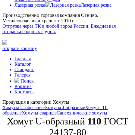
Лазерная резка
Лазерная резка
Производственно-торговая компания Огниво.
Металлоизделия и крепеж с 2010 г.
Отгрузка через ТК в любой город России.
Ежедневная
отправка сборных грузов.
открыть корзину
Главная
Каталог
Стандарт
Галерея
Поиск
Корзина
Контакты
Продукция в категории
Хомуты:
Хомуты U-образные
Хомуты J-образные
Хомуты П-
образные
Хомуты сварные
Сантехнические хомуты
Хомут U-образный
110
ГОСТ
24137-80