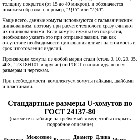
толщину покрытия (от 15 до 40 микрон), и обозначается
похожим образом: например, "
Ц15
" или "
Ц40
".
Чаще всего, данные хомуты используются с гальваническим
цинкованием, поэтому при расчете технологи сразу считают
их оцинкованными. Если хомуты нужны без покрытия,
необходимо указать это при отправке заявки, так как
отсутствие необходимости цинкования влияет на стоимость и
срок изготовления изделий.
Производим хомуты из любой марки стали (сталь 3, 10, 20, 35,
40Х, 12Х18Н10Т и другие) по ГОСТ и индивидуальным
размерам и чертежам.
При необходимости, комплектуем хомуты гайками, шайбами
и пластинами.
Стандартные размеры U-хомутов по
ГОСТ 24137-80
(нажмите в таблице на требуемый хомут, чтобы открыть
подробное описание)
Межосевое
Диаметр
Длина
Диаметр,
Высота,
Масса,