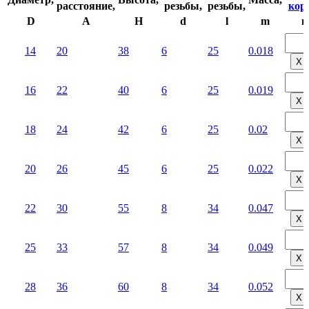
расстояние,
резьбы,
резьбы,
корз
D
A
H
d
l
m
ш
14
20
38
6
25
0.018
Х
16
22
40
6
25
0.019
Х
18
24
42
6
25
0.02
Х
20
26
45
6
25
0.022
Х
22
30
55
8
34
0.047
Х
25
33
57
8
34
0.049
Х
28
36
60
8
34
0.052
Х