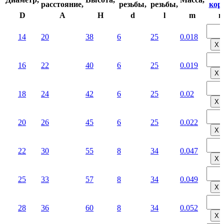
расстояние,
резьбы,
резьбы,
корз
D
A
H
d
l
m
ш
14
20
38
6
25
0.018
Х
16
22
40
6
25
0.019
Х
18
24
42
6
25
0.02
Х
20
26
45
6
25
0.022
Х
22
30
55
8
34
0.047
Х
25
33
57
8
34
0.049
Х
28
36
60
8
34
0.052
Х