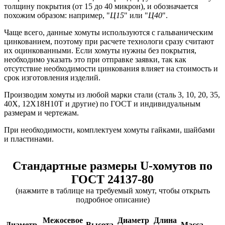
толщину покрытия (от 15 до 40 микрон), и обозначается
похожим образом: например, "
Ц15
" или "
Ц40
".
Чаще всего, данные хомуты используются с гальваническим
цинкованием, поэтому при расчете технологи сразу считают
их оцинкованными. Если хомуты нужны без покрытия,
необходимо указать это при отправке заявки, так как
отсутствие необходимости цинкования влияет на стоимость и
срок изготовления изделий.
Производим хомуты из любой марки стали (сталь 3, 10, 20, 35,
40Х, 12Х18Н10Т и другие) по ГОСТ и индивидуальным
размерам и чертежам.
При необходимости, комплектуем хомуты гайками, шайбами
и пластинами.
Стандартные размеры U-хомутов по
ГОСТ 24137-80
(нажмите в таблице на требуемый хомут, чтобы открыть
подробное описание)
Межосевое
Диаметр
Длина
Диаметр,
Высота,
Масса,