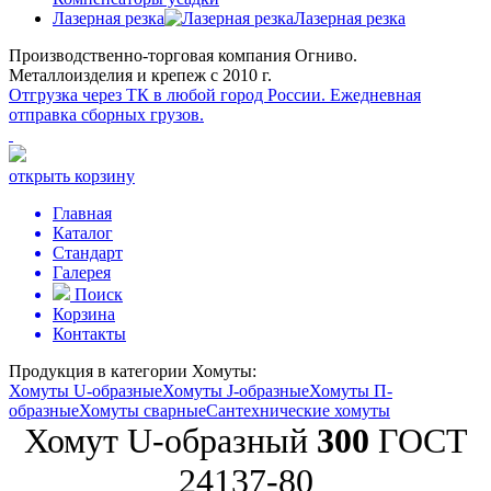
Лазерная резка
Лазерная резка
Производственно-торговая компания Огниво.
Металлоизделия и крепеж с 2010 г.
Отгрузка через ТК в любой город России.
Ежедневная
отправка сборных грузов.
открыть корзину
Главная
Каталог
Стандарт
Галерея
Поиск
Корзина
Контакты
Продукция в категории
Хомуты:
Хомуты U-образные
Хомуты J-образные
Хомуты П-
образные
Хомуты сварные
Сантехнические хомуты
Хомут U-образный
300
ГОСТ
24137-80