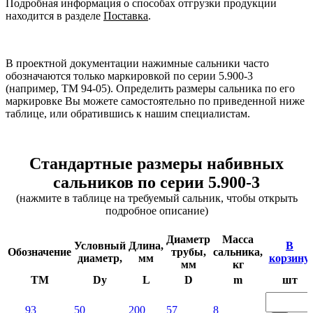
Подробная информация о способах отгрузки продукции
находится в разделе
Поставка
.
В проектной документации нажимные сальники часто
обозначаются только маркировкой по серии 5.900-3
(например, ТМ 94-05). Определить размеры сальника по его
маркировке Вы можете самостоятельно по приведенной ниже
таблице, или обратившись к нашим специалистам.
Стандартные размеры набивных
сальников по серии 5.900-3
(нажмите в таблице на требуемый сальник, чтобы открыть
подробное описание)
Диаметр
Масса
Условный
Длина,
В
Обозначение
трубы,
сальника,
диаметр,
мм
корзину,
мм
кг
TM
Dy
L
D
m
шт
93
50
200
57
8