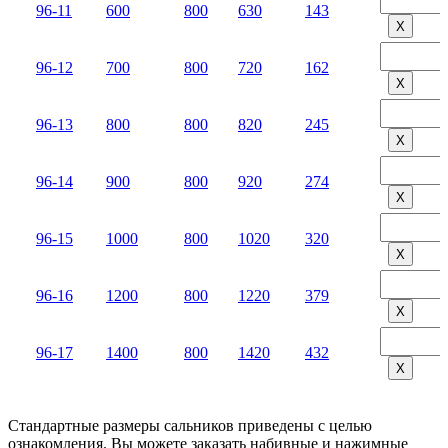
96-11
600
800
630
143
Х
96-12
700
800
720
162
Х
96-13
800
800
820
245
Х
96-14
900
800
920
274
Х
96-15
1000
800
1020
320
Х
96-16
1200
800
1220
379
Х
96-17
1400
800
1420
432
Х
Стандартные размеры сальников приведены с целью
ознакомления. Вы можете заказать набивные и нажимные