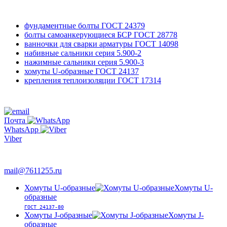
фундаментные болты
ГОСТ 24379
болты самоанкерующиеся БСР
ГОСТ 28778
ванночки для сварки арматуры
ГОСТ 14098
набивные сальники
серия 5.900-2
нажимные сальники
серия 5.900-3
хомуты U-образные
ГОСТ 24137
крепления теплоизоляции
ГОСТ 17314
761-12-55
+7 495
Почта
WhatsApp
Viber
763-66-47
mail@7611255.ru
Хомуты U-образные
Хомуты U-
образные
ГОСТ 24137-80
Хомуты J-образные
Хомуты J-
образные