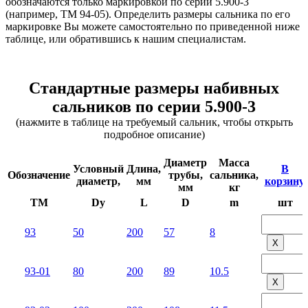
обозначаются только маркировкой по серии 5.900-3
(например, ТМ 94-05). Определить размеры сальника по его
маркировке Вы можете самостоятельно по приведенной ниже
таблице, или обратившись к нашим специалистам.
Стандартные размеры набивных
сальников по серии 5.900-3
(нажмите в таблице на требуемый сальник, чтобы открыть
подробное описание)
Диаметр
Масса
Условный
Длина,
В
Обозначение
трубы,
сальника,
диаметр,
мм
корзину,
мм
кг
TM
Dy
L
D
m
шт
93
50
200
57
8
Х
93-01
80
200
89
10.5
Х