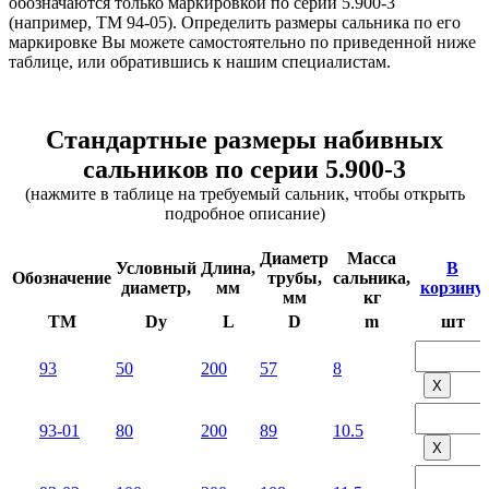
обозначаются только маркировкой по серии 5.900-3
(например, ТМ 94-05). Определить размеры сальника по его
маркировке Вы можете самостоятельно по приведенной ниже
таблице, или обратившись к нашим специалистам.
Стандартные размеры набивных
сальников по серии 5.900-3
(нажмите в таблице на требуемый сальник, чтобы открыть
подробное описание)
Диаметр
Масса
Условный
Длина,
В
Обозначение
трубы,
сальника,
диаметр,
мм
корзину,
мм
кг
TM
Dy
L
D
m
шт
93
50
200
57
8
Х
93-01
80
200
89
10.5
Х