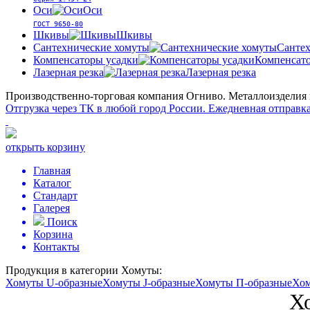
Оси
Оси
ГОСТ 9650-80
Шкивы
Шкивы
Сантехнические хомуты
Сантех
Компенсаторы усадки
Компенсато
Лазерная резка
Лазерная резка
Производственно-торговая компания Огниво.
Металлоизделия и
Отгрузка через ТК в любой город России.
Ежедневная отправка
открыть корзину
Главная
Каталог
Стандарт
Галерея
Поиск
Корзина
Контакты
Продукция в категории
Хомуты:
Хомуты U-образные
Хомуты J-образные
Хомуты П-образные
Хом
Х