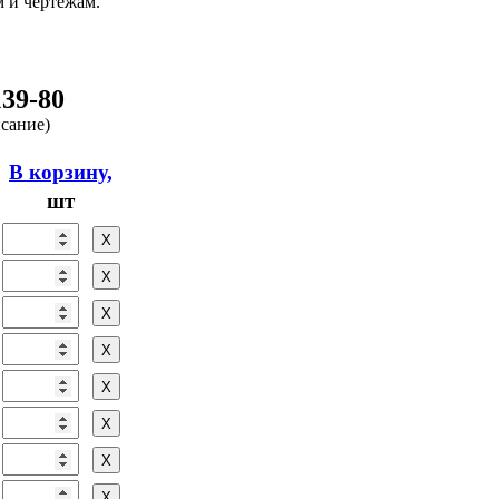
м и чертежам.
39-80
исание)
В корзину,
шт
Х
Х
Х
Х
Х
Х
Х
Х