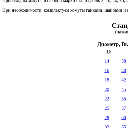
Производим хомуты из любой марки стали (сталь 3, 10, 20, 3
При необходимости, комплектуем хомуты гайками, шайбами и 
Стан
(нажми
Диаметр,
Вы
D
14
38
16
40
18
42
20
45
22
55
25
57
28
60
32
65