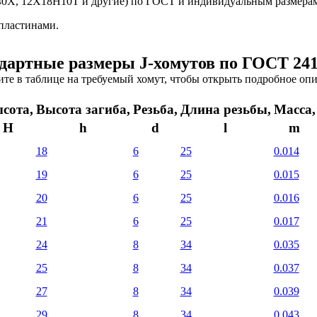
5, 40Х, 12Х18Н10Т и другие) по ГОСТ и индивидуальным размера
пластинами.
дартные размеры J-хомутов по ГОСТ 241
те в таблице на требуемый хомут, чтобы открыть подробное оп
сота,
Высота загиба,
Резьба,
Длина резьбы,
Масса,
H
h
d
l
m
18
6
25
0.014
19
6
25
0.015
20
6
25
0.016
21
6
25
0.017
24
8
34
0.035
25
8
34
0.037
27
8
34
0.039
29
8
34
0.043