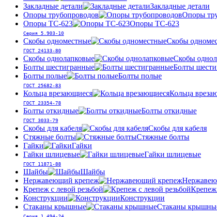
Закладные детали
Закладные детали
Опоры трубопроводов
Опоры тр
Опоры ТС-623
Опоры ТС-623
Серия 5.903-10
Скобы одноместные
Скобы одноме
ГОСТ 24133-80
Скобы однолапковые
Скобы однол
Болты шестигранные
Болты шести
Болты полые
Болты полые
ГОСТ 25682-83
Кольца врезающиеся
Кольца вреза
ГОСТ 23354-78
Болты откидные
Болты откидные
ГОСТ 3033-79
Скобы для кабеля
Скобы для кабеля
Стяжные болты
Стяжные болты
Гайки
Гайки
Гайки шлицевые
Гайки шлицевые
ГОСТ 11871-88
Шайбы
Шайбы
Нержавеющий крепеж
Нержавею
Крепеж с левой резьбой
Крепеж 
Конструкции
Конструкции
Стаканы крышные
Стаканы крышны
Серия 1.494-24