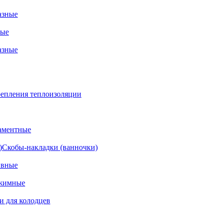
азные
ные
азные
епления теплоизоляции
аментные
Скобы-накладки (ванночки)
ивные
жимные
и для колодцев