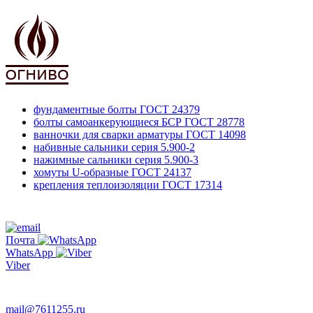
фундаментные болты
ГОСТ 24379
болты самоанкерующиеся БСР
ГОСТ 28778
ванночки для сварки арматуры
ГОСТ 14098
набивные сальники
серия 5.900-2
нажимные сальники
серия 5.900-3
хомуты U-образные
ГОСТ 24137
крепления теплоизоляции
ГОСТ 17314
761-12-55
+7 495
Почта
WhatsApp
Viber
763-66-47
mail@7611255.ru