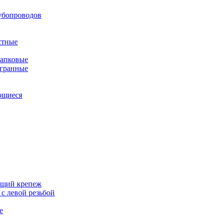
убопроводов
стные
апковые
гранные
ющиеся
щий крепеж
с левой резьбой
е