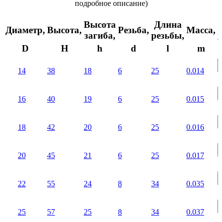
подробное описание)
Высота
Длина
Диаметр,
Высота,
Резьба,
Масса,
загиба,
резьбы,
D
H
h
d
l
m
14
38
18
6
25
0.014
16
40
19
6
25
0.015
18
42
20
6
25
0.016
20
45
21
6
25
0.017
22
55
24
8
34
0.035
25
57
25
8
34
0.037