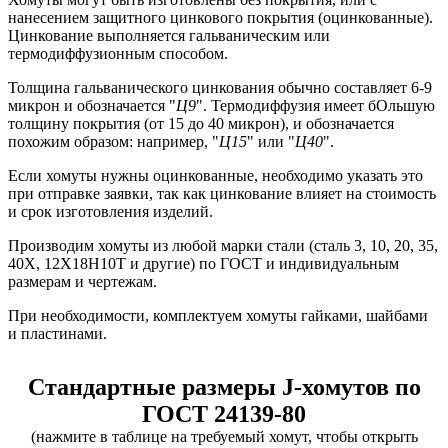
нанесением защитного цинкового покрытия (оцинкованные).
Цинкование выполняется гальваническим или
термодиффузионным способом.
Толщина гальванического цинкования обычно составляет 6-9
микрон и обозначается "
Ц9
". Термодиффузия имеет бОльшую
толщину покрытия (от 15 до 40 микрон), и обозначается
похожим образом: например, "
Ц15
" или "
Ц40
".
Если хомуты нужны оцинкованные, необходимо указать это
при отправке заявки, так как цинкование влияет на стоимость
и срок изготовления изделий.
Производим хомуты из любой марки стали (сталь 3, 10, 20, 35,
40Х, 12Х18Н10Т и другие) по ГОСТ и индивидуальным
размерам и чертежам.
При необходимости, комплектуем хомуты гайками, шайбами
и пластинами.
Стандартные размеры J-хомутов по
ГОСТ 24139-80
(нажмите в таблице на требуемый хомут, чтобы открыть