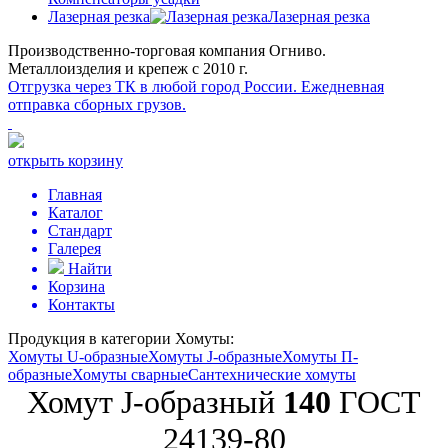
Лазерная резка
Лазерная резка
Производственно-торговая компания Огниво.
Металлоизделия и крепеж с 2010 г.
Отгрузка через ТК в любой город России.
Ежедневная
отправка сборных грузов.
открыть корзину
Главная
Каталог
Стандарт
Галерея
Найти
Корзина
Контакты
Продукция в категории
Хомуты:
Хомуты U-образные
Хомуты J-образные
Хомуты П-
образные
Хомуты сварные
Сантехнические хомуты
Хомут J-образный
140
ГОСТ
24139-80