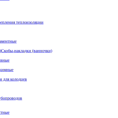
епления теплоизоляции
аментные
Скобы-накладки (ванночки)
ивные
жимные
и для колодцев
убопроводов
стные