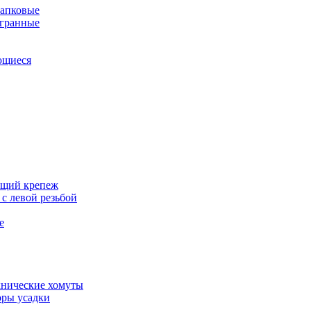
апковые
гранные
ющиеся
щий крепеж
с левой резьбой
е
нические хомуты
ры усадки