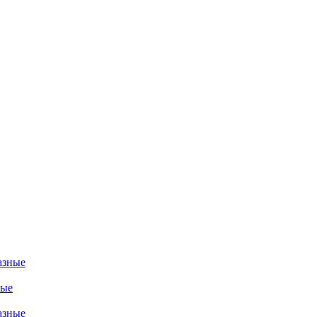
азные
ные
азные