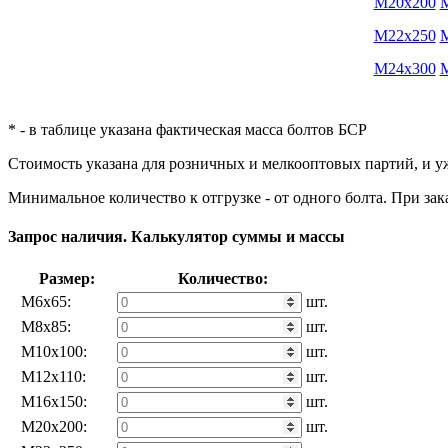
M20x200
M22x250
M24x300
* - в таблице указана фактическая масса болтов БСР
Стоимость указана для розничных и мелкооптовых партий, и 
Минимальное количество к отгрузке - от одного болта. При за
Запрос наличия. Калькулятор суммы и массы
Размер:
Количество:
М6х65:
шт.
М8х85:
шт.
М10х100:
шт.
М12х110:
шт.
М16х150:
шт.
М20х200:
шт.