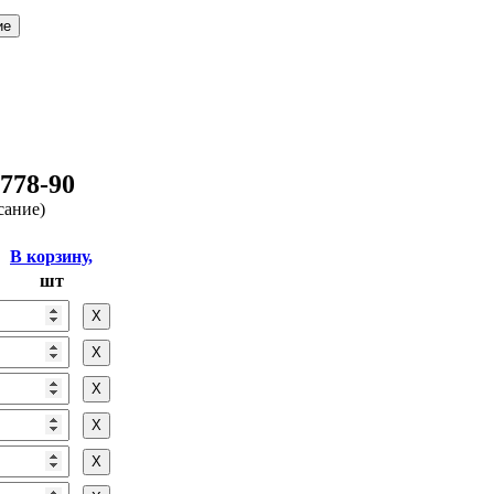
778-90
сание)
В корзину,
шт
Х
Х
Х
Х
Х