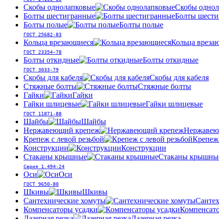
Скобы однолапковые
Скобы однол
Болты шестигранные
Болты шести
Болты полые
Болты полые
ГОСТ 25682-83
Кольца врезающиеся
Кольца вреза
ГОСТ 23354-78
Болты откидные
Болты откидные
ГОСТ 3033-79
Скобы для кабеля
Скобы для кабеля
Стяжные болты
Стяжные болты
Гайки
Гайки
Гайки шлицевые
Гайки шлицевые
ГОСТ 11871-88
Шайбы
Шайбы
Нержавеющий крепеж
Нержавею
Крепеж с левой резьбой
Крепеж 
Конструкции
Конструкции
Стаканы крышные
Стаканы крышны
Серия 1.494-24
Оси
Оси
ГОСТ 9650-80
Шкивы
Шкивы
Сантехнические хомуты
Сантех
Компенсаторы усадки
Компенсато
Лазерная резка
Лазерная резка