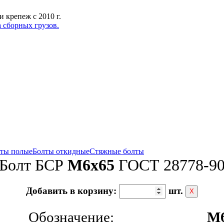
 крепеж с 2010 г.
 сборных грузов.
ты полые
Болты откидные
Стяжные болты
Болт БСР
M6x65
ГОСТ 28778-9
Добавить в корзину:
шт.
Х
Обозначение:
M