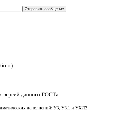
болт).
х версий данного ГОСТа.
иматических исполнений: У3, У3.1 и УХЛ3.