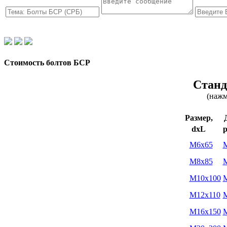
Стоимость болтов БСР
Станд
(нажм
Размер,
dxL
р
M6x65
M8x85
M10x100
M12x110
M16x150