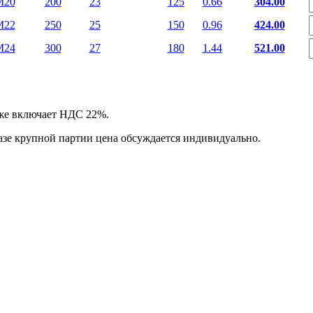
М20
200
23
125
0.66
304.00
М22
250
25
150
0.96
424.00
М24
300
27
180
1.44
521.00
уже включает НДС 22%.
казе крупной партии цена обсуждается индивидуально.