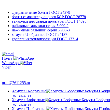
фундаментные болты
ГОСТ 24379
болты самоанкерующиеся БСР
ГОСТ 28778
ванночки для сварки арматуры
ГОСТ 14098
набивные сальники
серия 5.900-2
нажимные сальники
серия 5.900-3
хомуты U-образные
ГОСТ 24137
крепления теплоизоляции
ГОСТ 17314
761-12-55
+7 495
Почта
WhatsApp
Viber
763-66-47
mail@7611255.ru
Хомуты U-образные
Хомуты U-обр
ГОСТ 24137-80
Хомуты J-образные
Хомуты J-образ
ГОСТ 24139-80
Хомуты П-образные
Хомуты П-обр