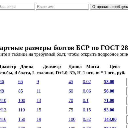
артные размеры болтов БСР по ГОСТ 28
ите в таблице на требуемый болт, чтобы открыть подробное опи
Диаметр
Длина
Диаметр
Длина
Масса
Цена
езьбы, d
болта, L
головки, D+1.0
ЗЭ, H
1 шт., m *
1 шт., руб.
М6
65
9
45
0.02
53.00
М8
85
11
60
0.06
56.00
М10
100
13
70
0.1
71.00
М12
110
15
75
0.15
93.00
М16
150
19
100
0.32
143.00