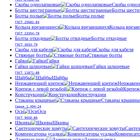
Скобы однолапковые
Скобы однол
Болты шестигранные
Болты шести
Болты полые
Болты полые
ГОСТ 25682-83
Кольца врезающиеся
Кольца вреза
ГОСТ 23354-78
Болты откидные
Болты откидные
ГОСТ 3033-79
Скобы для кабеля
Скобы для кабеля
Стяжные болты
Стяжные болты
Гайки
Гайки
Гайки шлицевые
Гайки шлицевые
ГОСТ 11871-88
Шайбы
Шайбы
Нержавеющий крепеж
Нержавею
Крепеж с левой резьбой
Крепеж 
Конструкции
Конструкции
Стаканы крышные
Стаканы крышны
Серия 1.494-24
Оси
Оси
ГОСТ 9650-80
Шкивы
Шкивы
Сантехнические хомуты
Сантех
Компенсаторы усадки
Компенсато
Лазерная резка
Лазерная резка