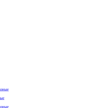
азные
ные
азные