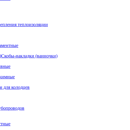
епления теплоизоляции
аментные
Скобы-накладки (ванночки)
ивные
жимные
и для колодцев
убопроводов
стные