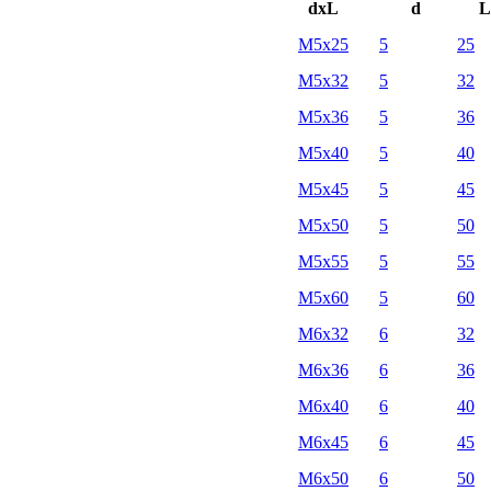
dхL
d
L
М5х25
5
25
М5х32
5
32
М5х36
5
36
М5х40
5
40
М5х45
5
45
М5х50
5
50
М5х55
5
55
М5х60
5
60
М6х32
6
32
М6х36
6
36
М6х40
6
40
М6х45
6
45
М6х50
6
50