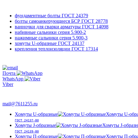
фундаментные болты
ГОСТ 24379
болты самоанкерующиеся БСР
ГОСТ 28778
ванночки для сварки арматуры
ГОСТ 14098
набивные сальники
серия 5.900-2
нажимные сальники
серия 5.900-3
хомуты U-образные
ГОСТ 24137
крепления теплоизоляции
ГОСТ 17314
761-12-55
+7 495
Почта
WhatsApp
Viber
763-66-47
mail@7611255.ru
Хомуты U-образные
Хомуты U-обр
ГОСТ 24137-80
Хомуты J-образные
Хомуты J-образ
ГОСТ 24139-80
Хомуты П-образные
Хомуты П-обр