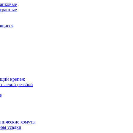
апковые
гранные
ющиеся
щий крепеж
с левой резьбой
е
нические хомуты
ры усадки