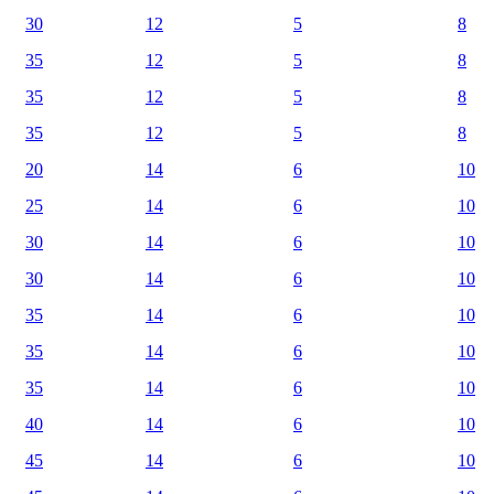
30
12
5
8
35
12
5
8
35
12
5
8
35
12
5
8
20
14
6
10
25
14
6
10
30
14
6
10
30
14
6
10
35
14
6
10
35
14
6
10
35
14
6
10
40
14
6
10
45
14
6
10