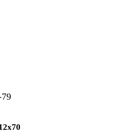
-79
12х70