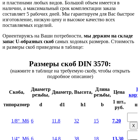
и пластинами любых видов. Большой объем имеется в
наличии, а максимальный срок комплектации заказа
составляет 5 рабочих дней. Мы гарантируем для Вас быстрое
изготовление, низкую цену и высокое качество всех
поставляемых изделий.
Ориентируясь на Ваши потребности,
мы держим на складе
запас U-образных скоб
самых ходовых размеров. Стоимость
и размеры скоб приведены в таблице:
Размеры скоб DIN 3570:
(нажмите в таблице на требуемую скобу, чтобы открыть
подробное описание)
Диаметр
Длина
В
Скоба,
Диаметр,
Высота,
Цена
резьбы,
резьбы,
корз
1 шт.,
типоразмер
d
d1
h1
b
ш
руб.
1/8“ М6
6
11.8
32
15
7.20
Х
1/4“ М6
6
14.8
38
18
13.30