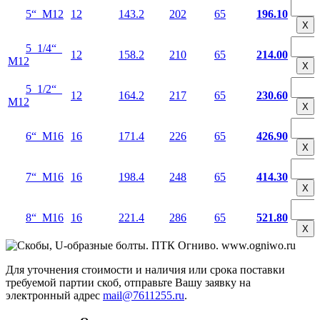
5“ М12
12
143.2
202
65
196.10
Х
5 1/4“
12
158.2
210
65
214.00
М12
Х
5 1/2“
12
164.2
217
65
230.60
М12
Х
6“ М16
16
171.4
226
65
426.90
Х
7“ М16
16
198.4
248
65
414.30
Х
8“ М16
16
221.4
286
65
521.80
Х
Для уточнения стоимости и наличия или срока поставки
требуемой партии скоб, отправьте Вашу заявку на
электронный адрес
mail@7611255.ru
.