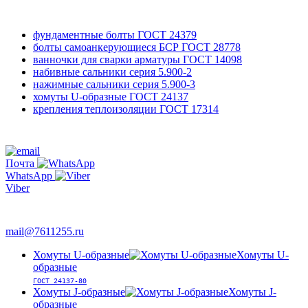
фундаментные болты
ГОСТ 24379
болты самоанкерующиеся БСР
ГОСТ 28778
ванночки для сварки арматуры
ГОСТ 14098
набивные сальники
серия 5.900-2
нажимные сальники
серия 5.900-3
хомуты U-образные
ГОСТ 24137
крепления теплоизоляции
ГОСТ 17314
761-12-55
+7 495
Почта
WhatsApp
Viber
763-66-47
mail@7611255.ru
Хомуты U-образные
Хомуты U-
образные
ГОСТ 24137-80
Хомуты J-образные
Хомуты J-
образные