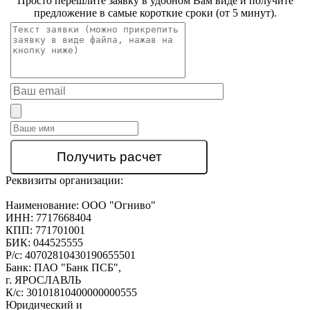
Просто перешлите заявку в удобном Вам виде и получите
предложение в самые короткие сроки (от 5 минут).
Реквизиты организации:
Наименование:
ООО "Огниво"
ИНН:
7717668404
КПП:
771701001
БИК:
044525555
Р/с:
40702810430190655501
Банк:
ПАО "Банк ПСБ",
г. ЯРОСЛАВЛЬ
К/с:
30101810400000000555
Юридический и