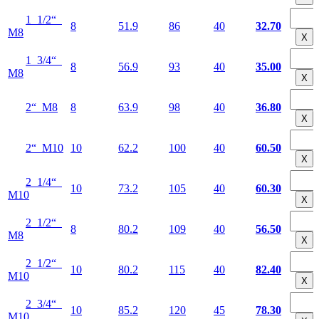
1 1/2“
8
51.9
86
40
32.70
М8
Х
1 3/4“
8
56.9
93
40
35.00
М8
Х
2“ М8
8
63.9
98
40
36.80
Х
2“ М10
10
62.2
100
40
60.50
Х
2 1/4“
10
73.2
105
40
60.30
М10
Х
2 1/2“
8
80.2
109
40
56.50
М8
Х
2 1/2“
10
80.2
115
40
82.40
М10
Х
2 3/4“
10
85.2
120
45
78.30
М10