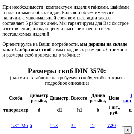
При необходимости, комплектуем изделия гайками, шайбами
и пластинами любых видов. Большой объем имеется в
наличии, а максимальный срок комплектации заказа
составляет 5 рабочих дней. Мы гарантируем для Вас быстрое
изготовление, низкую цену и высокое качество всех
поставляемых изделий.
Ориентируясь на Ваши потребности,
мы держим на складе
запас U-образных скоб
самых ходовых размеров. Стоимость
и размеры скоб приведены в таблице:
Размеры скоб DIN 3570:
(нажмите в таблице на требуемую скобу, чтобы открыть
подробное описание)
Диаметр
Длина
В
Скоба,
Диаметр,
Высота,
Цена
резьбы,
резьбы,
корз
1 шт.,
типоразмер
d
d1
h1
b
ш
руб.
1/8“ М6
6
11.8
32
15
7.20
Х