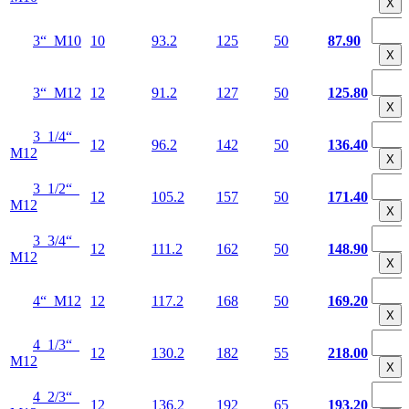
Х
3“ М10
10
93.2
125
50
87.90
Х
3“ М12
12
91.2
127
50
125.80
Х
3 1/4“
12
96.2
142
50
136.40
М12
Х
3 1/2“
12
105.2
157
50
171.40
М12
Х
3 3/4“
12
111.2
162
50
148.90
М12
Х
4“ М12
12
117.2
168
50
169.20
Х
4 1/3“
12
130.2
182
55
218.00
М12
Х
4 2/3“
12
136.2
192
65
193.20