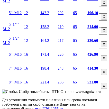
М12
Х
5“ М12
12
143.2
202
65
196.10
Х
5 1/4“
12
158.2
210
65
214.00
М12
Х
5 1/2“
12
164.2
217
65
230.60
М12
Х
6“ М16
16
171.4
226
65
426.90
Х
7“ М16
16
198.4
248
65
414.30
Х
8“ М16
16
221.4
286
65
521.80
Х
Для уточнения стоимости и наличия или срока поставки
требуемой партии скоб, отправьте Вашу заявку на
электронный адрес
mail@7611255.ru
.