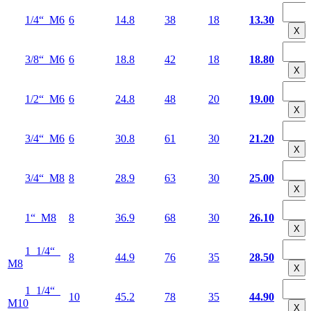
1/4“ М6
6
14.8
38
18
13.30
Х
3/8“ М6
6
18.8
42
18
18.80
Х
1/2“ М6
6
24.8
48
20
19.00
Х
3/4“ М6
6
30.8
61
30
21.20
Х
3/4“ М8
8
28.9
63
30
25.00
Х
1“ М8
8
36.9
68
30
26.10
Х
1 1/4“
8
44.9
76
35
28.50
М8
Х
1 1/4“
10
45.2
78
35
44.90
М10
Х