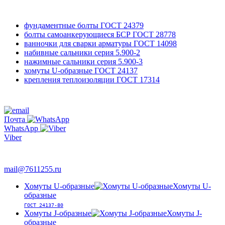
фундаментные болты
ГОСТ 24379
болты самоанкерующиеся БСР
ГОСТ 28778
ванночки для сварки арматуры
ГОСТ 14098
набивные сальники
серия 5.900-2
нажимные сальники
серия 5.900-3
хомуты U-образные
ГОСТ 24137
крепления теплоизоляции
ГОСТ 17314
761-12-55
+7 495
Почта
WhatsApp
Viber
763-66-47
mail@7611255.ru
Хомуты U-образные
Хомуты U-
образные
ГОСТ 24137-80
Хомуты J-образные
Хомуты J-
образные