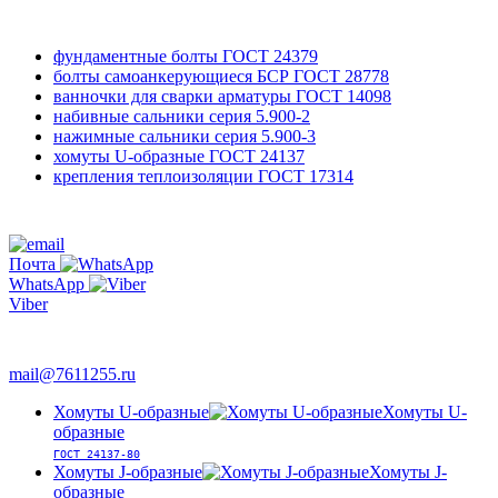
фундаментные болты
ГОСТ 24379
болты самоанкерующиеся БСР
ГОСТ 28778
ванночки для сварки арматуры
ГОСТ 14098
набивные сальники
серия 5.900-2
нажимные сальники
серия 5.900-3
хомуты U-образные
ГОСТ 24137
крепления теплоизоляции
ГОСТ 17314
761-12-55
+7 495
Почта
WhatsApp
Viber
763-66-47
mail@7611255.ru
Хомуты U-образные
Хомуты U-
образные
ГОСТ 24137-80
Хомуты J-образные
Хомуты J-
образные