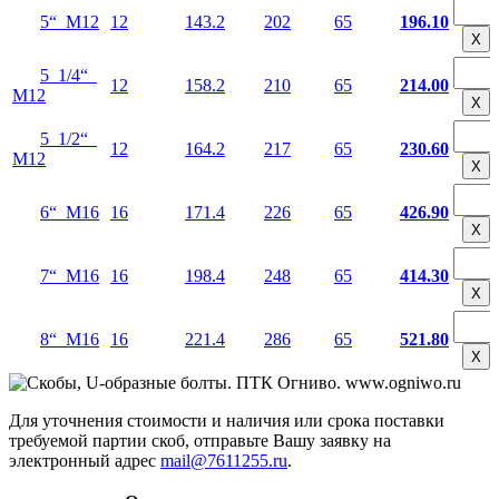
5“ М12
12
143.2
202
65
196.10
Х
5 1/4“
12
158.2
210
65
214.00
М12
Х
5 1/2“
12
164.2
217
65
230.60
М12
Х
6“ М16
16
171.4
226
65
426.90
Х
7“ М16
16
198.4
248
65
414.30
Х
8“ М16
16
221.4
286
65
521.80
Х
Для уточнения стоимости и наличия или срока поставки
требуемой партии скоб, отправьте Вашу заявку на
электронный адрес
mail@7611255.ru
.