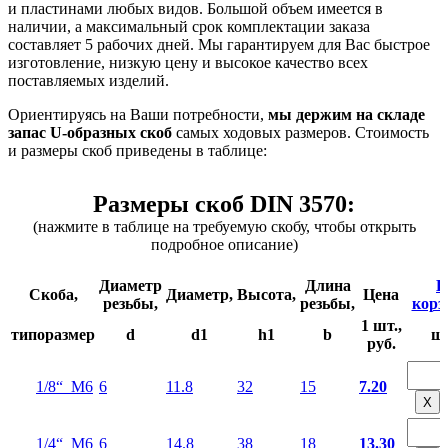
и пластинами любых видов. Большой объем имеется в
наличии, а максимальный срок комплектации заказа
составляет 5 рабочих дней. Мы гарантируем для Вас быстрое
изготовление, низкую цену и высокое качество всех
поставляемых изделий.
Ориентируясь на Ваши потребности,
мы держим на складе
запас U-образных скоб
самых ходовых размеров. Стоимость
и размеры скоб приведены в таблице:
Размеры скоб DIN 3570:
(нажмите в таблице на требуемую скобу, чтобы открыть
подробное описание)
Диаметр
Длина
В
Скоба,
Диаметр,
Высота,
Цена
резьбы,
резьбы,
корз
1 шт.,
типоразмер
d
d1
h1
b
ш
руб.
1/8“ М6
6
11.8
32
15
7.20
Х
1/4“ М6
6
14.8
38
18
13.30