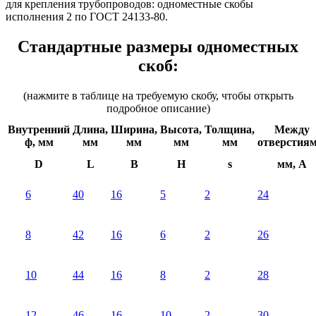
для крепления трубопроводов:
одноместные скобы
исполнения 2 по ГОСТ 24133-80
.
Стандартные размеры одноместных
скоб:
(нажмите в таблице на требуемую скобу, чтобы открыть
подробное описание)
Внутренний
Длина,
Ширина,
Высота,
Толщина,
Между
ф, мм
мм
мм
мм
мм
отверстиям
D
L
B
H
s
мм, A
6
40
16
5
2
24
8
42
16
6
2
26
10
44
16
8
2
28
12
46
16
10
2
30